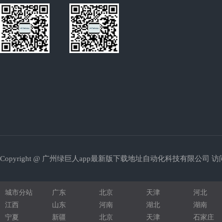
REACH认证
光学膜涂布机
发光二极管
拉链切断机
超声波焊接机
绕线机
钣金加工
珍珠棉型材
Copyright @ 广州绿巨人app最新版下载地址自动化科技有限公司 访问量
铝型材机架
圆锯机
城市分站
广东
北京
天津
河北
压铆螺柱
江西
山东
河南
湖北
湖南
宁夏
新疆
北京
天津
石家庄