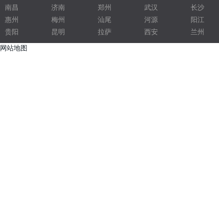
液压配件
南昌
济南
郑州
武汉
长沙
惠州
梅州
汕尾
河源
阳江
五金压铸
贵阳
昆明
拉萨
西安
兰州
电子灌封胶
网站地图
光学净化车间