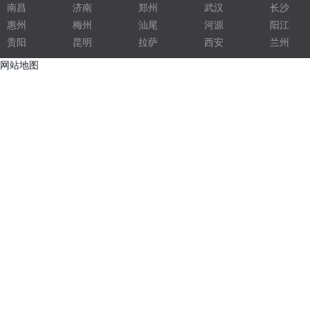
南昌
济南
郑州
武汉
长沙
惠州
梅州
汕尾
河源
阳江
五金压铸
贵阳
昆明
拉萨
西安
兰州
电子灌封胶
网站地图
光学净化车间