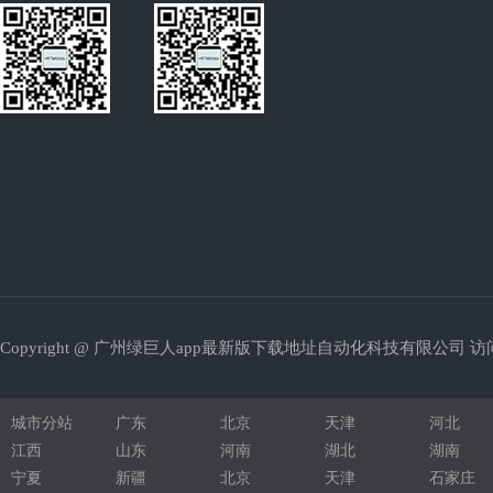
REACH认证
光学膜涂布机
发光二极管
拉链切断机
超声波焊接机
绕线机
钣金加工
珍珠棉型材
Copyright @ 广州绿巨人app最新版下载地址自动化科技有限公司 访问
铝型材机架
圆锯机
城市分站
广东
北京
天津
河北
压铆螺柱
江西
山东
河南
湖北
湖南
宁夏
新疆
北京
天津
石家庄
液压配件