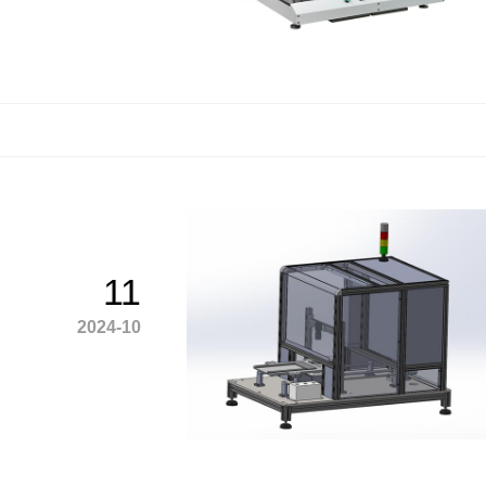
11
2024-10