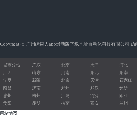
绕线机
钣金加工
珍珠棉型材
Copyright @ 广州绿巨人app最新版下载地址自动化科技有限公司 访问
铝型材机架
圆锯机
城市分站
广东
北京
天津
河北
压铆螺柱
江西
山东
河南
湖北
湖南
宁夏
新疆
北京
天津
石家庄
液压配件
南昌
济南
郑州
武汉
长沙
惠州
梅州
汕尾
河源
阳江
五金压铸
贵阳
昆明
拉萨
西安
兰州
电子灌封胶
网站地图
光学净化车间