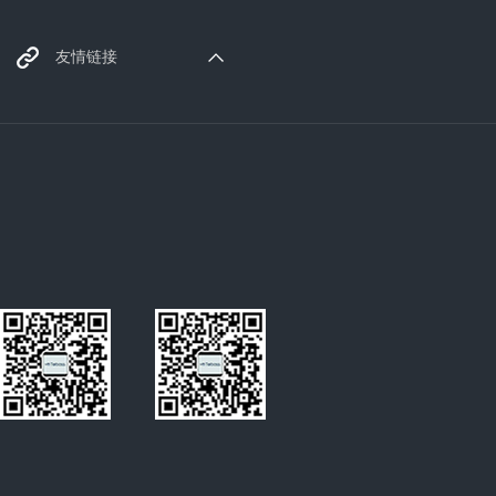
绿巨人app最新下载网址厂
友情链接
家
塑胶原料
电热管
typec母座
微型电机
REACH认证
光学膜涂布机
发光二极管
拉链切断机
超声波焊接机