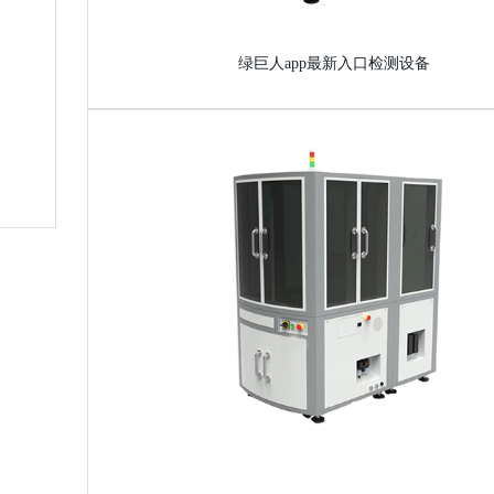
绿巨人app最新入口检测设备