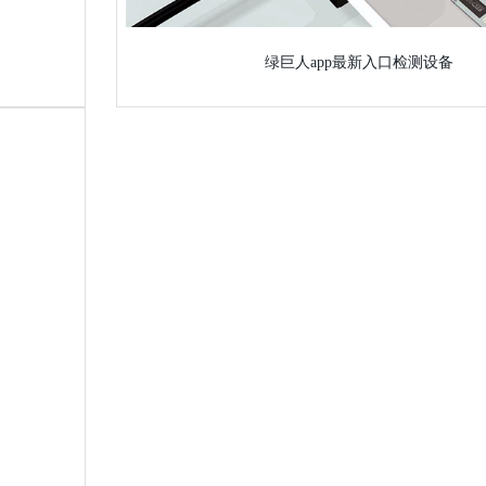
绿巨人app最新入口检测设备