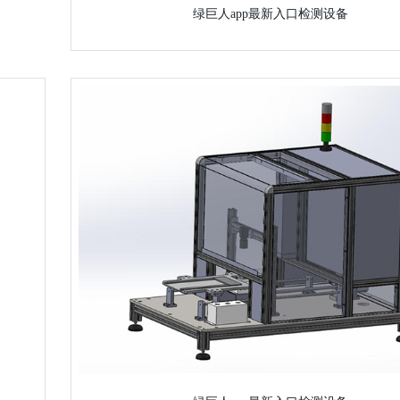
绿巨人app最新入口检测设备