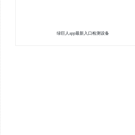
绿巨人app最新入口检测设备